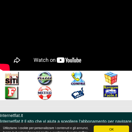
internetflat.it
Internetflat.it il sito che vi aiuta a scegliere l'abbonamento per navigare
su internet. Cos'è l'Internet flat, come navigare con la chiavetta e quali
Utilizziamo i cookie per personalizzare i contenuti e gli annunci,
OK